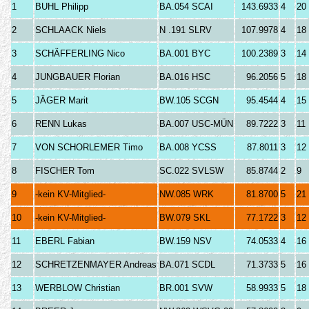
1
BUHL Philipp
BA.054 SCAI
143.6933
4
20
2
SCHLAACK Niels
N .191 SLRV
107.9978
4
18
3
SCHÄFFERLING Nico
BA.001 BYC
100.2389
3
14
4
JUNGBAUER Florian
BA.016 HSC
96.2056
5
18
5
JÄGER Marit
BW.105 SCGN
95.4544
4
15
6
RENN Lukas
BA.007 USC-MÜN
89.7222
3
11
7
VON SCHORLEMER Timo
BA.008 YCSS
87.8011
3
12
8
FISCHER Tom
SC.022 SVLSW
85.8744
2
9
9
-kein KV-Mitglied-
NW.085 WRK
81.8700
5
21
10
-kein KV-Mitglied-
BW.079 SKL
77.1722
3
12
11
EBERL Fabian
BW.159 NSV
74.0533
4
16
12
SCHRETZENMAYER Andreas
BA.071 SCDL
71.3733
5
16
13
WERBLOW Christian
BR.001 SVW
58.9933
5
18