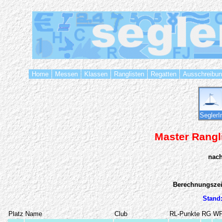
Home
Messen
Klassen
Ranglisten
Regatten
Ausschreibu
SeglerI
Master Rangl
nac
Berechnungszeit
Stand:
Platz
Name
Club
RL-Punkte
RG
W