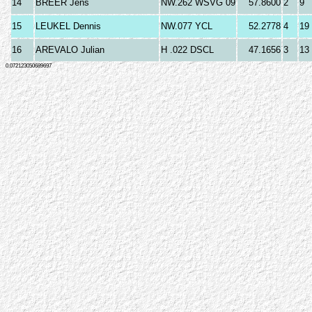
14
BREER Jens
NW.262 WSVG 09
57.8600
2
9
15
LEUKEL Dennis
NW.077 YCL
52.2778
4
19
16
AREVALO Julian
H .022 DSCL
47.1656
3
13
0.072123050689697