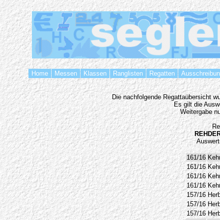
Home
Messen
Klassen
Ranglisten
Regatten
Ausschreibu
Die nachfolgende Regattaübersicht wur
Es gilt die Aus
Weitergabe nu
Re
REHDER
Auswert
161/16
Keh
161/16
Keh
161/16
Keh
161/16
Keh
157/16
Her
157/16
Her
157/16
Her