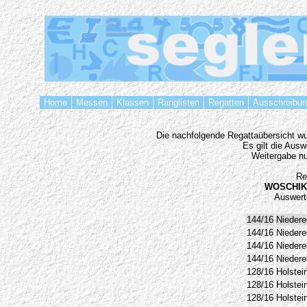
Home
Messen
Klassen
Ranglisten
Regatten
Ausschreibu
Die nachfolgende Regattaübersicht wur
Es gilt die Aus
Weitergabe nu
Re
WOSCHIK
Auswert
144/16
Niedere
144/16
Niedere
144/16
Niedere
144/16
Niedere
128/16
Holstei
128/16
Holstei
128/16
Holstei