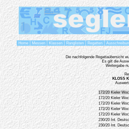
Home
Messen
Klassen
Ranglisten
Regatten
Ausschreibu
Die nachfolgende Regattaübersicht wur
Es gilt die Aus
Weitergabe nu
Re
KLOSS Ko
Auswert
172/20
Kieler Woc
172/20
Kieler Woc
172/20
Kieler Woc
172/20
Kieler Woc
172/20
Kieler Woc
230/20
Int. Deuts
230/20
Int. Deuts