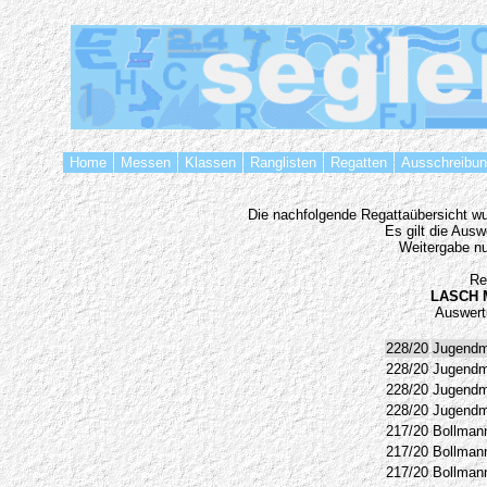
Home
Messen
Klassen
Ranglisten
Regatten
Ausschreibu
Die nachfolgende Regattaübersicht wur
Es gilt die Aus
Weitergabe nu
Re
LASCH 
Auswert
228/20
Jugendm
228/20
Jugendm
228/20
Jugendm
228/20
Jugendm
217/20
Bollmann
217/20
Bollmann
217/20
Bollmann