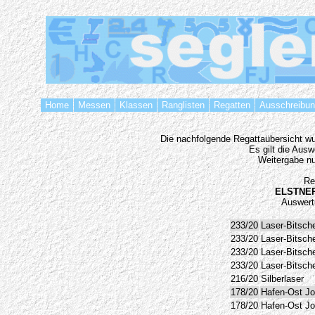
Home
Messen
Klassen
Ranglisten
Regatten
Ausschreibu
Die nachfolgende Regattaübersicht wur
Es gilt die Aus
Weitergabe nu
Re
ELSTNER
Auswert
233/20
Laser-Bitsch
233/20
Laser-Bitsch
233/20
Laser-Bitsch
233/20
Laser-Bitsch
216/20
Silberlaser
178/20
Hafen-Ost Jol
178/20
Hafen-Ost Jol