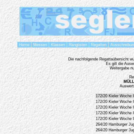
Home
Messen
Klassen
Ranglisten
Regatten
Ausschreibu
Die nachfolgende Regattaübersicht wur
Es gilt die Aus
Weitergabe nu
Re
MÜLL
Auswert
172/20
Kieler Woche I
172/20
Kieler Woche I
172/20
Kieler Woche I
172/20
Kieler Woche I
172/20
Kieler Woche I
264/20
Hamburger Jug
264/20
Hamburger Jug