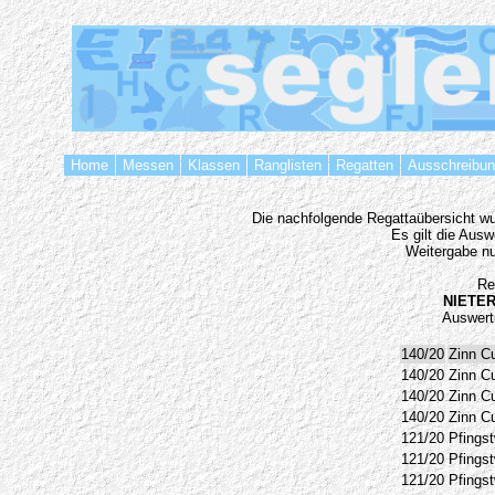
Home
Messen
Klassen
Ranglisten
Regatten
Ausschreibu
Die nachfolgende Regattaübersicht wur
Es gilt die Aus
Weitergabe nu
Re
NIETER
Auswert
140/20
Zinn C
140/20
Zinn C
140/20
Zinn C
140/20
Zinn C
121/20
Pfingst
121/20
Pfingst
121/20
Pfingst