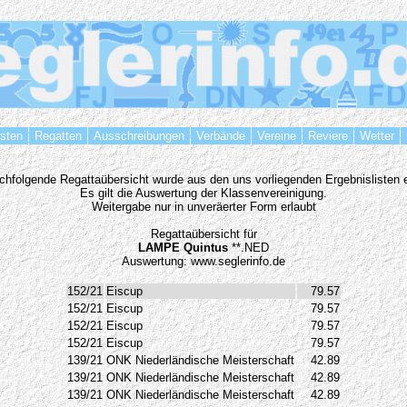
isten
Regatten
Ausschreibungen
Verbände
Vereine
Reviere
Wetter
chfolgende Regattaübersicht wurde aus den uns vorliegenden Ergebnislisten er
Es gilt die Auswertung der Klassenvereinigung.
Weitergabe nur in unveräerter Form erlaubt
Regattaübersicht für
LAMPE Quintus
**.NED
Auswertung: www.seglerinfo.de
152/21
Eiscup
79.57
152/21
Eiscup
79.57
152/21
Eiscup
79.57
152/21
Eiscup
79.57
139/21
ONK Niederländische Meisterschaft
42.89
139/21
ONK Niederländische Meisterschaft
42.89
139/21
ONK Niederländische Meisterschaft
42.89