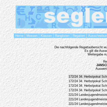
Home
Messen
Klassen
Ranglisten
Regatten
Ausschreibu
Die nachfolgende Regattaübersicht wur
Es gilt die Aus
Weitergabe nu
Re
JANSC
Auswert
172/24
34. Herbstpokal Sch
172/24
34. Herbstpokal Sch
172/24
34. Herbstpokal Sch
172/24
34. Herbstpokal Sch
221/24
Landesjugendmeiste
221/24
Landesjugendmeiste
221/24
Landesjugendmeiste