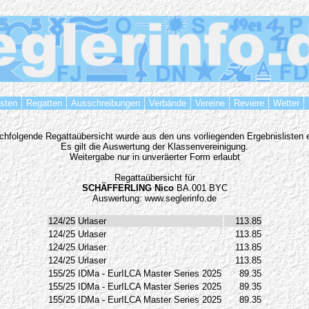
isten
Regatten
Ausschreibungen
Verbände
Vereine
Reviere
Wetter
chfolgende Regattaübersicht wurde aus den uns vorliegenden Ergebnislisten er
Es gilt die Auswertung der Klassenvereinigung.
Weitergabe nur in unveräerter Form erlaubt
Regattaübersicht für
SCHÄFFERLING Nico
BA.001 BYC
Auswertung: www.seglerinfo.de
124/25
Urlaser
113.85
124/25
Urlaser
113.85
124/25
Urlaser
113.85
124/25
Urlaser
113.85
155/25
IDMa - EurILCA Master Series 2025
89.35
155/25
IDMa - EurILCA Master Series 2025
89.35
155/25
IDMa - EurILCA Master Series 2025
89.35