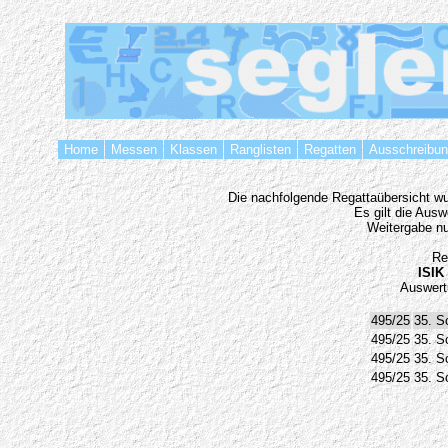
Home
Messen
Klassen
Ranglisten
Regatten
Ausschreibu
Die nachfolgende Regattaübersicht wur
Es gilt die Aus
Weitergabe nu
Re
ISIK 
Auswert
495/25
35. S
495/25
35. S
495/25
35. S
495/25
35. S