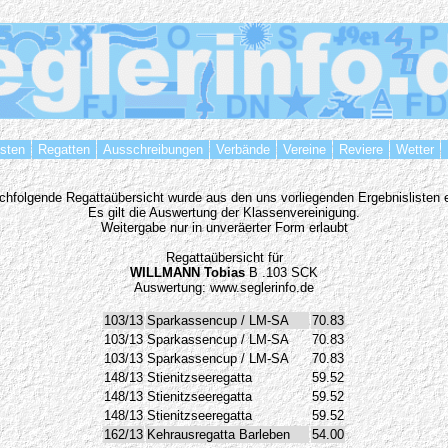
isten
Regatten
Ausschreibungen
Verbände
Vereine
Reviere
Wetter
chfolgende Regattaübersicht wurde aus den uns vorliegenden Ergebnislisten er
Es gilt die Auswertung der Klassenvereinigung.
Weitergabe nur in unveräerter Form erlaubt
Regattaübersicht für
WILLMANN Tobias
B .103 SCK
Auswertung: www.seglerinfo.de
103/13
Sparkassencup / LM-SA
70.83
103/13
Sparkassencup / LM-SA
70.83
103/13
Sparkassencup / LM-SA
70.83
148/13
Stienitzseeregatta
59.52
148/13
Stienitzseeregatta
59.52
148/13
Stienitzseeregatta
59.52
162/13
Kehrausregatta Barleben
54.00