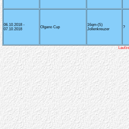
06.10.2018 -
16qm-(S)
Olgano Cup
?
07.10.2018
Jollenkreuzer
Laufz