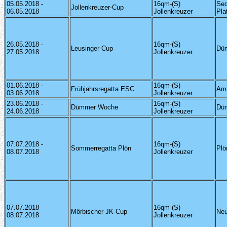
05.05.2018 -
16qm-(S)
Sec
Jollenkreuzer-Cup
06.05.2018
Jollenkreuzer
Pla
26.05.2018 -
16qm-(S)
Leusinger Cup
Dü
27.05.2018
Jollenkreuzer
01.06.2018 -
16qm-(S)
Frühjahrsregatta ESC
Am
03.06.2018
Jollenkreuzer
23.06.2018 -
16qm-(S)
Dümmer Woche
Dü
24.06.2018
Jollenkreuzer
07.07.2018 -
16qm-(S)
Sommerregatta Plön
Plö
08.07.2018
Jollenkreuzer
07.07.2018 -
16qm-(S)
Mörbischer JK-Cup
Neu
08.07.2018
Jollenkreuzer