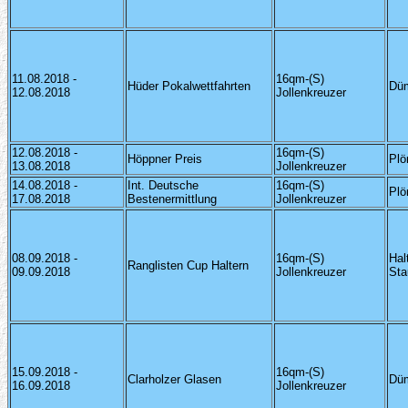
11.08.2018 -
16qm-(S)
Hüder Pokalwettfahrten
Dü
12.08.2018
Jollenkreuzer
12.08.2018 -
16qm-(S)
Höppner Preis
Plö
13.08.2018
Jollenkreuzer
14.08.2018 -
Int. Deutsche
16qm-(S)
Plö
17.08.2018
Bestenermittlung
Jollenkreuzer
08.09.2018 -
16qm-(S)
Hal
Ranglisten Cup Haltern
09.09.2018
Jollenkreuzer
Sta
15.09.2018 -
16qm-(S)
Clarholzer Glasen
Dü
16.09.2018
Jollenkreuzer