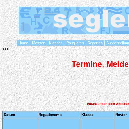
Home
Messen
Klassen
Ranglisten
Regatten
Ausschreibu
sssi
Termine, Melde
Ergänzungen oder Änderu
Datum
Regattaname
Klasse
Revier