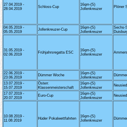
27.04.2019 -
16qm-(S)
Schloss-Cup
Plöner 
28.04.2019
Jollenkreuzer
04.05.2019 -
16qm-(S)
Sechs-S
Jollenkreuzer-Cup
05.05.2019
Jollenkreuzer
Duisbur
31.05.2019 -
16qm-(S)
Frühjahrsregatta ESC
Ammer
02.06.2019
Jollenkreuzer
22.06.2019 -
16qm-(S)
Dümmer Woche
Dümmer
23.06.2019
Jollenkreuzer
13.07.2019 -
Österr.
16qm-(S)
Neusied
15.07.2019
Klassenmeisterschaft
Jollenkreuzer
17.07.2019 -
16qm-(S)
Euro-Cup
Neusied
20.07.2019
Jollenkreuzer
10.08.2019 -
16qm-(S)
Hüder Pokalwettfahrten
Dümmer
11.08.2019
Jollenkreuzer