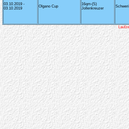
03.10.2019 -
16qm-(S)
Olgano Cup
Schweri
03.10.2019
Jollenkreuzer
Laufz