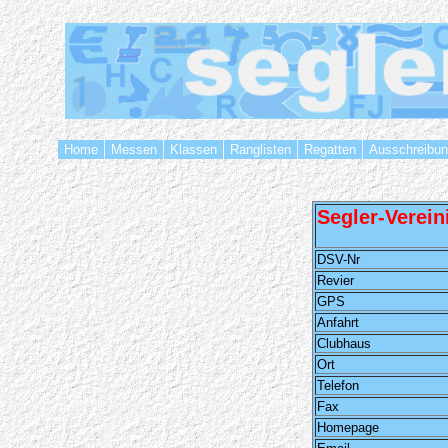
Home
Messen
Klassen
Ranglisten
Regatten
Ausschreibu
Segler-Verein
DSV-Nr
Revier
GPS
Anfahrt
Clubhaus
Ort
Telefon
Fax
Homepage